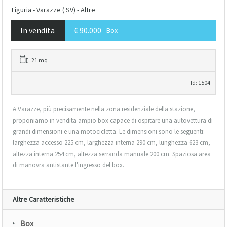
Liguria - Varazze ( SV) - Altre
In vendita
€ 90.000
- Box
21 mq
Id: 1504
A Varazze, più precisamente nella zona residenziale della stazione,
proponiamo in vendita ampio box capace di ospitare una autovettura di
grandi dimensioni e una motocicletta. Le dimensioni sono le seguenti:
larghezza accesso 225 cm, larghezza interna 290 cm, lunghezza 623 cm,
altezza interna 254 cm, altezza serranda manuale 200 cm. Spaziosa area
di manovra antistante l'ingresso del box.
Altre Caratteristiche
Box