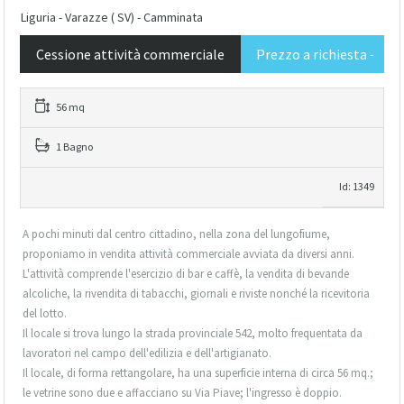
Liguria - Varazze ( SV) - Camminata
Cessione attività commerciale
Prezzo a richiesta
-
56 mq
1 Bagno
Id: 1349
A pochi minuti dal centro cittadino, nella zona del lungofiume,
proponiamo in vendita attività commerciale avviata da diversi anni.
L'attività comprende l'esercizio di bar e caffè, la vendita di bevande
alcoliche, la rivendita di tabacchi, giornali e riviste nonché la ricevitoria
del lotto.
Il locale si trova lungo la strada provinciale 542, molto frequentata da
lavoratori nel campo dell'edilizia e dell'artigianato.
Il locale, di forma rettangolare, ha una superficie interna di circa 56 mq.;
le vetrine sono due e affacciano su Via Piave; l'ingresso è doppio.