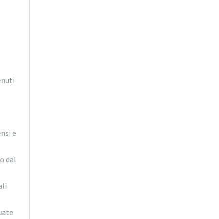
enuti
nsi e
o dal
ali
uate