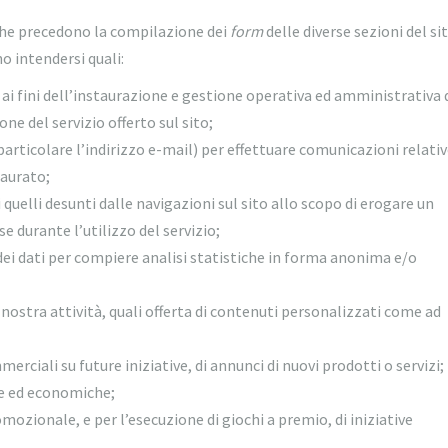
 che precedono la compilazione dei
form
delle diverse sezioni del sit
o intendersi quali:
ai fini dell’instaurazione e gestione operativa ed amministrativa 
e del servizio offerto sul sito;
 particolare l’indirizzo e-mail) per effettuare comunicazioni relativ
aurato;
i quelli desunti dalle navigazioni sul sito allo scopo di erogare un
e durante l’utilizzo del servizio;
dei dati per compiere analisi statistiche in forma anonima e/o
 nostra attività, quali offerta di contenuti personalizzati come ad
rciali su future iniziative, di annunci di nuovi prodotti o servizi;
che ed economiche;
omozionale, e per l’esecuzione di giochi a premio, di iniziative