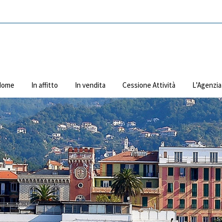
Home
In affitto
In vendita
Cessione Attività
L’Agenzia