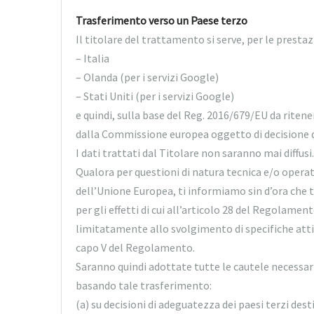
Trasferimento verso un Paese terzo
Il titolare del trattamento si serve, per le prestazi
– Italia
– Olanda (per i servizi Google)
– Stati Uniti (per i servizi Google)
e quindi, sulla base del Reg. 2016/679/EU da riten
dalla Commissione europea oggetto di decisione 
I dati trattati dal Titolare non saranno mai diffusi.
Qualora per questioni di natura tecnica e/o operativ
dell’Unione Europea, ti informiamo sin d’ora che 
per gli effetti di cui all’articolo 28 del Regolamen
limitatamente allo svolgimento di specifiche atti
capo V del Regolamento.
Saranno quindi adottate tutte le cautele necessarie
basando tale trasferimento:
(a) su decisioni di adeguatezza dei paesi terzi de