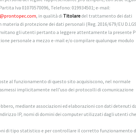
rtita Iva 01070570096, Telefono: 019934501; e-mail:
o@prontopec.com
, in qualità di
Titolare
del trattamento dei dati
in materia di protezione dei dati personali (Reg. 2016/679/EU D.LG
 invitano gli utenti pertanto a leggere attentamente la presente P
rmazione personale a mezzo e-mail e/o compilare qualunque modulo
poste al funzionamento di questo sito acquisiscono, nel normale
trasmessi implicitamente nell’uso dei protocolli di comunicazione
rebbero, mediante associazioni ed elaborazioni con dati detenuti d
 indirizzo IP, nomi di domini dei computer utilizzati dagli utenti che
ni di tipo statistico e per controllare il corretto funzionamento d