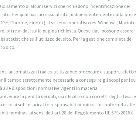
zionamento di alcuni servizi che richiedono l’identificazione del
 sito. Per qualsiasi accesso al sito, indipendentemente dalla prese
s. EDGE, Chrome, Firefox), il sistema operativo (es. Windows, Macinto
, oltre ai dati sulla pagina richiesta. Questi dati possono essere
i statistiche sull’utilizzo del sito. Per la gestione completa dei
to sito.
nti automatizzati (ad es. utilizzando procedure e supporti elettro
 il tempo strettamente necessario a conseguire gli scopi per i qua
à alle disposizioni normative vigenti in materia.
evenire la perdita dei dati, usi illeciti o non corretti degli stessi 
cesso ai soli incaricati o responsabili nominati in conformità alle
sabili nominati ai sensi dell’art 28 del Regolamento UE 679/2016 è