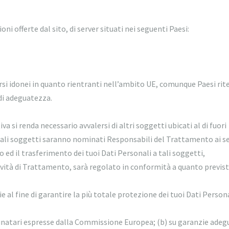
oni offerte dal sito, di server situati nei seguenti Paesi:
ersi idonei in quanto rientranti nell’ambito UE, comunque Paesi rit
di adeguatezza.
a si renda necessario avvalersi di altri soggetti ubicati al di fuori
tali soggetti saranno nominati Responsabili del Trattamento ai se
to ed il trasferimento dei tuoi Dati Personali a tali soggetti,
vità di Trattamento, sarà regolato in conformità a quanto previst
 al fine di garantire la più totale protezione dei tuoi Dati Person
stinatari espresse dalla Commissione Europea; (b) su garanzie adeg