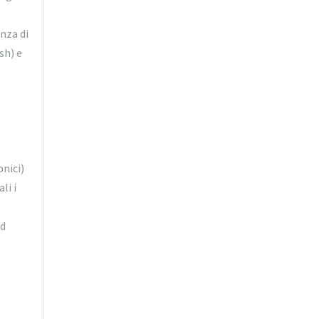
nza di
sh) e
nici)
li i
ed