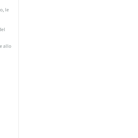
o, le
del
e allo