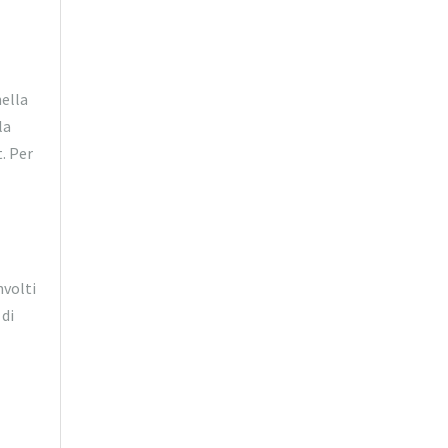
nella
la
t. Per
nvolti
 di