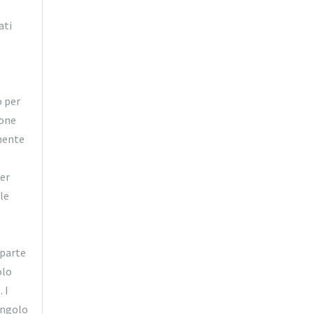
ati
o per
ione
amente
per
le
 parte
olo
 I
ingolo