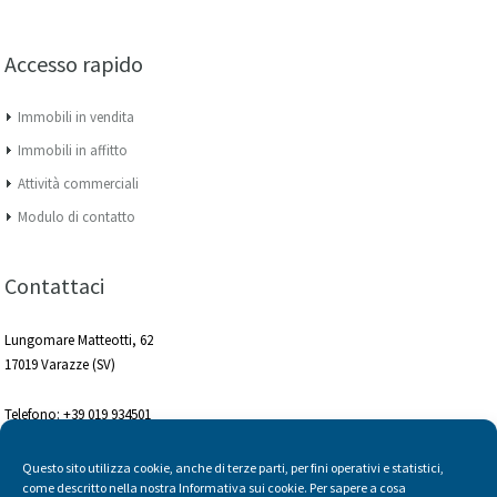
Accesso rapido
Immobili in vendita
Immobili in affitto
Attività commerciali
Modulo di contatto
Contattaci
Lungomare Matteotti, 62
17019 Varazze (SV)
Telefono: +39 019 934501
Mobile: +39 336 256352
Questo sito utilizza cookie, anche di terze parti, per fini operativi e statistici,
Email:
come descritto nella nostra Informativa sui cookie. Per sapere a cosa
info@immobiliaresolaro.it