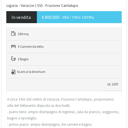
Liguria - Varazze ( SV) - Frazione Cantalupo
In vendita
€ 800.000
- Villa / Oltre 100 Mq
200 mq
3 Camere da letto
2 Bagni
Scarica la brochure
Id: 1057
A circa 3 km dal centro di Varazze, Frazione Cantalupo, proponiamo
villa del Settecento disposta su due livelli:
- piano terra: ampio disimpegno di ingresso, sala da pranzo, soggiorno,
bagno e ripostiglio.
- primo piano: ampio disimpegno, tre camere e bagno.